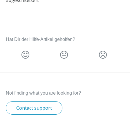
abgeschlossen.
Hat Dir der Hilfe-Artikel geholfen?
Not finding what you are looking for?
Contact support