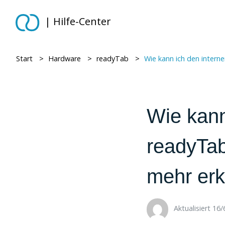
| Hilfe-Center
Start
> ​
Hardware
> ​
readyTab
> ​
Wie kann ich den internen Drucker beim readyTab neu e
Wie kann
readyTab
mehr erk
Aktualisiert 16/6