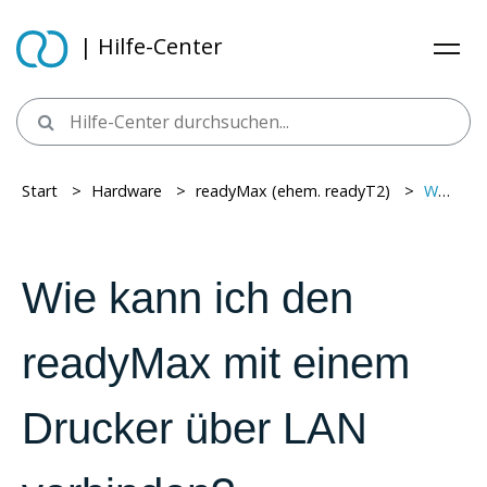
| Hilfe-Center
Start
> ​
Hardware
> ​
readyMax (ehem. readyT2)
> ​
Wie kann ich den readyMax mit einem Drucker über LAN verbinden?
Wie kann ich den
readyMax mit einem
Drucker über LAN