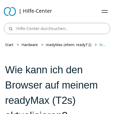
| Hilfe-Center
Start
> ​
Hardware
> ​
readyMax (ehem. readyT2)
> ​
Wie kann ich den Browser auf meinem readyMax (T2s) aktualisieren?
Wie kann ich den
Browser auf meinem
readyMax (T2s)