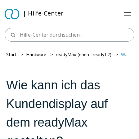
| Hilfe-Center
Start
> ​
Hardware
> ​
readyMax (ehem. readyT2)
> ​
Wie kann ich das Kundendisplay auf dem readyMax gestalten?
Wie kann ich das
Kundendisplay auf
dem readyMax