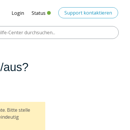
Support kontaktieren
Login
Status
n/aus?
. Bitte stelle
eindeutig