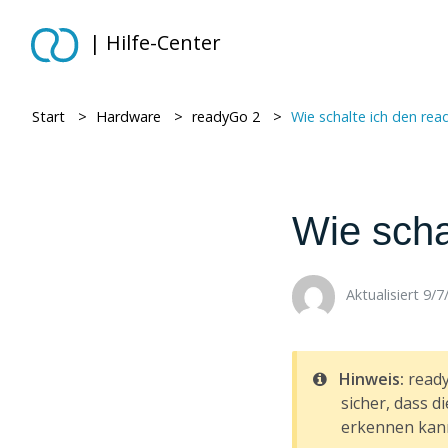
| Hilfe-Center
Start
> ​
Hardware
> ​
readyGo 2
> ​
Wie schalte ich den rea
Wie scha
Aktualisiert 9/7/
Hinweis:
ready
sicher, dass d
erkennen kann