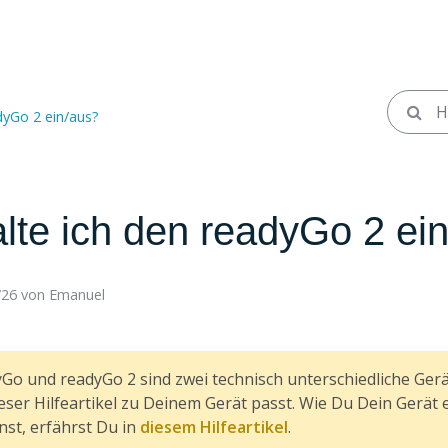
dyGo 2 ein/aus?
lte ich den readyGo 2 ei
26 ​
von
Emanuel
Go und readyGo 2 sind zwei technisch unterschiedliche Geräte
ieser Hilfeartikel zu Deinem Gerät passt. Wie Du Dein Gerät 
st, erfährst Du in
diesem Hilfeartikel
.