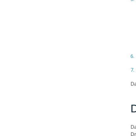
Da
D
Da
Dr