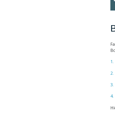
B
Fa
Bo
Hi